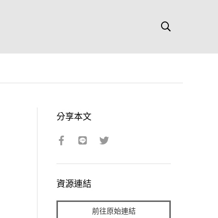
分享本文
資源連結
前往原始連結