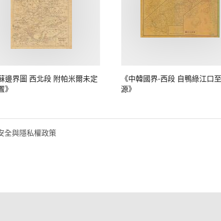
蘇邊界圖 西北段 附帕米爾未定
《中韓國界-西段 自鴨綠江口
置》
源》
安全與隱私權政策