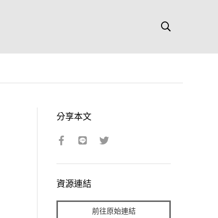
分享本文
資源連結
前往原始連結