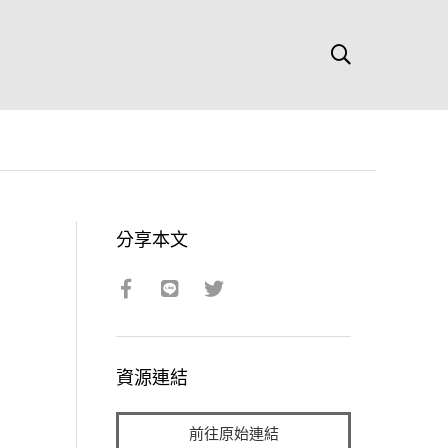
分享本文
資源連結
前往原始連結