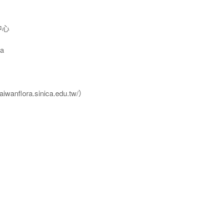
中心
a
flora.sinica.edu.tw/）