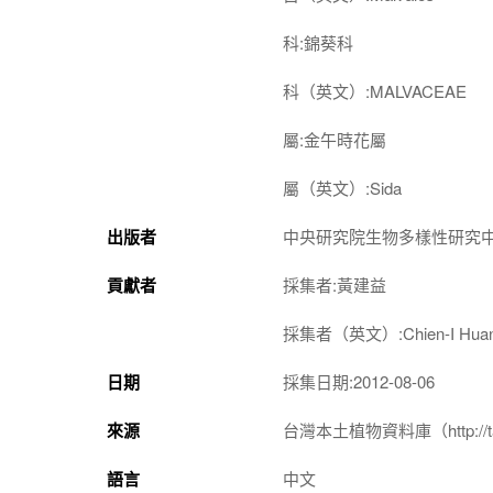
科:錦葵科
科（英文）:MALVACEAE
屬:金午時花屬
屬（英文）:Sida
出版者
中央研究院生物多樣性研究
貢獻者
採集者:黃建益
採集者（英文）:Chien-I Hua
日期
採集日期:2012-08-06
來源
台灣本土植物資料庫（http://taiwan
語言
中文