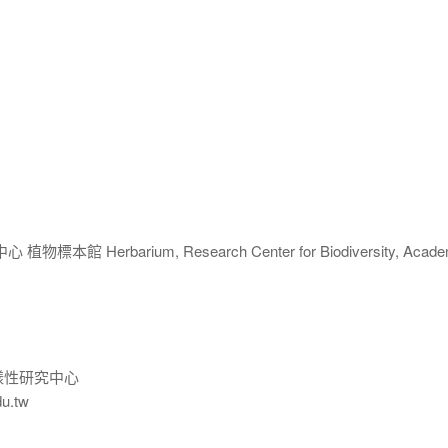
 Herbarium, Research Center for Biodiversity, Acade
樣性研究中心
du.tw