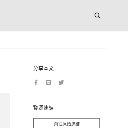
分享本文
資源連結
前往原始連結