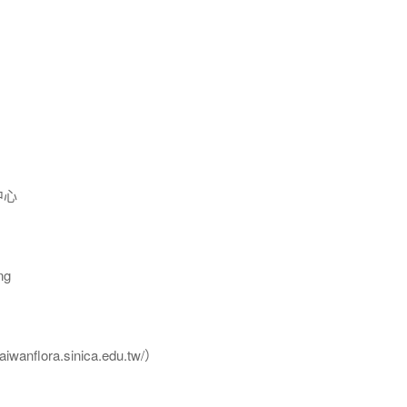
中心
ng
flora.sinica.edu.tw/）