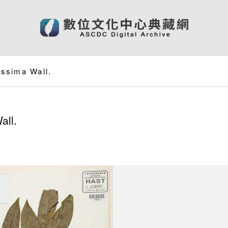
issima Wall.
all.