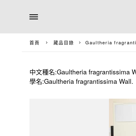
首頁
藏品目錄
Gaultheria fragrant
中文種名:Gaultheria fragrantissima W
學名:Gaultheria fragrantissima Wall.