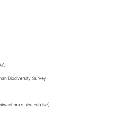
中心
Biodiversity Survey
flora.sinica.edu.tw/）