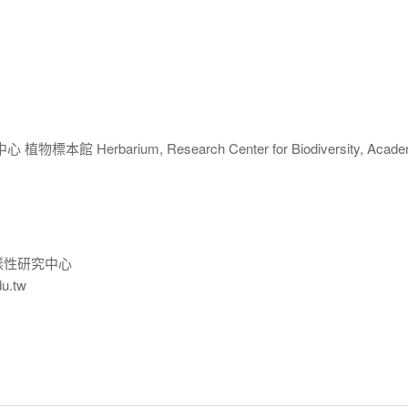
 Herbarium, Research Center for Biodiversity, Acade
樣性研究中心
du.tw