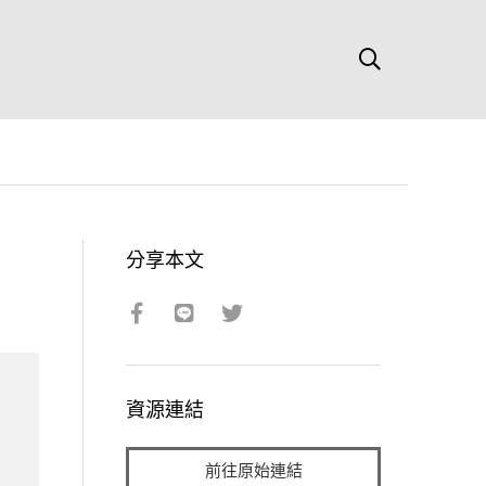
分享本文
資源連結
前往原始連結