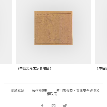
《中緬北段未定界略圖》
《中緬
關於本站
著作權聲明
使用者條款、資訊安全與隱私
權政策