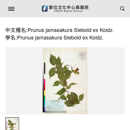
中文種名:Prunus jamasakura Siebold ex Koidz.
學名:Prunus jamasakura Siebold ex Koidz.