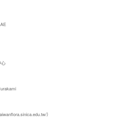
AE
中心
rakami
flora.sinica.edu.tw/）