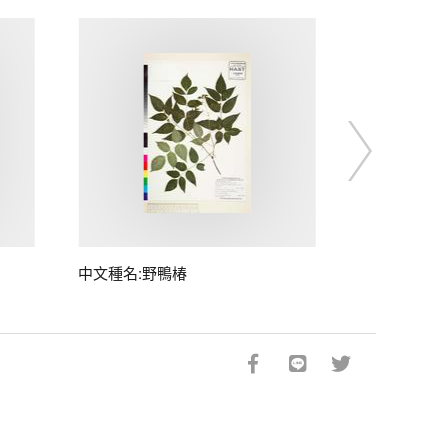
中文種名:野鴨椿