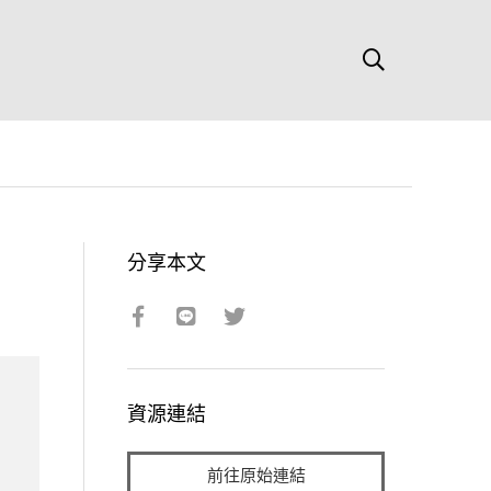
分享本文
資源連結
前往原始連結