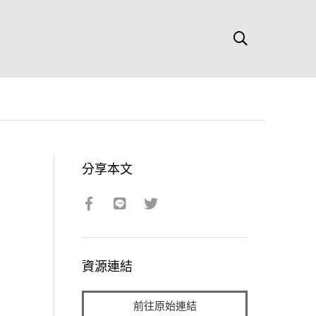
分享本文
資源連結
前往原始連結