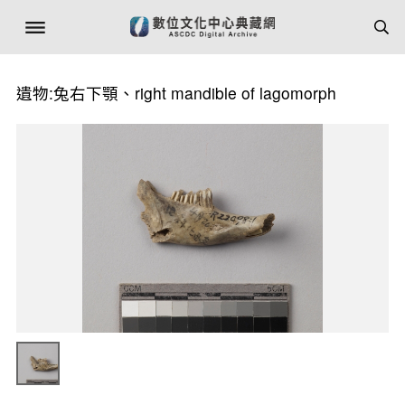
遺物:兔右下顎、right mandible of lagomorph