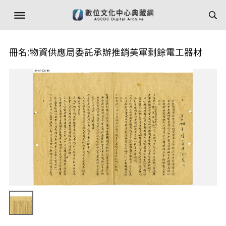
冊名:物資供應局委託承辦推銷美軍剩餘電工器材