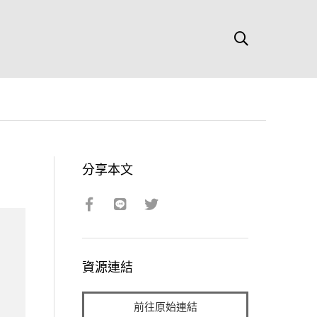
分享本文
資源連結
前往原始連結