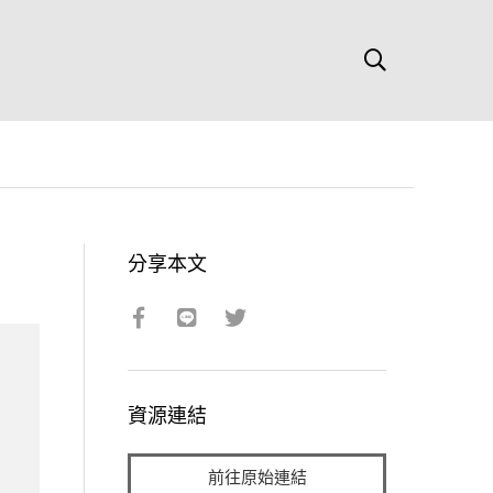
分享本文
資源連結
前往原始連結