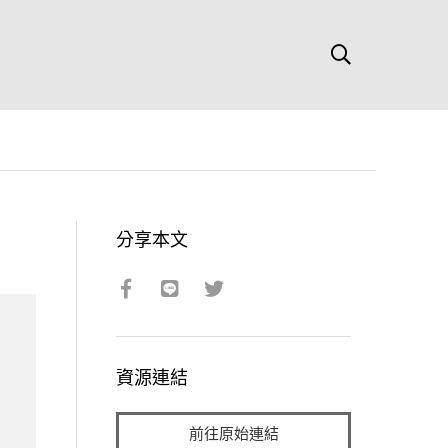
分享本文
資源連結
前往原始連結