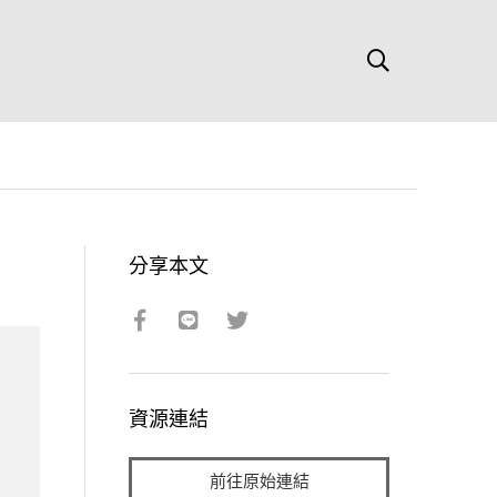
分享本文
資源連結
前往原始連結