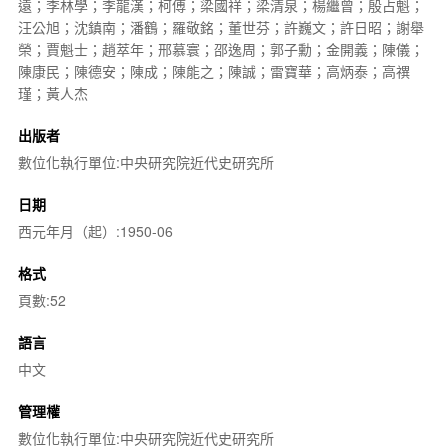
遠；李林學；李龍漢；柯傅；梁國祥；梁清泉；楊繼曾；殷占魁；
汪公旭；沈鎮南；潘鶴；羅敬銘；董世芬；許巍文；許日昭；謝舉
榮；賈魁士；趙萃年；邢慕寰；邵逸周；郭子勳；金開義；陳儀；
陳康民；陳德安；陳成；陳能之；陳誠；雷寶華；高炳泰；高禩
瑾；黃人杰
出版者
數位化執行單位:中央研究院近代史研究所
日期
西元年月（起）:1950-06
格式
頁數:52
語言
中文
管理權
數位化執行單位:中央研究院近代史研究所