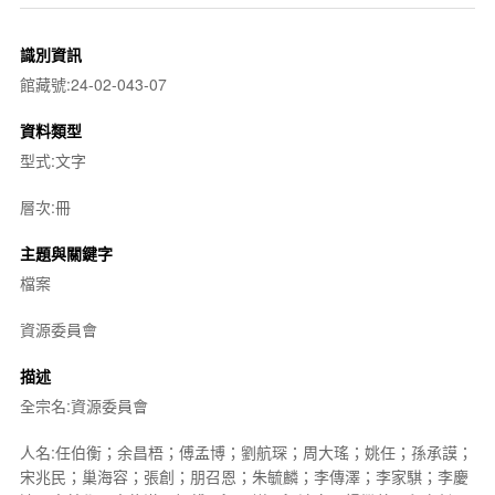
識別資訊
館藏號:24-02-043-07
資料類型
型式:文字
層次:冊
主題與關鍵字
檔案
資源委員會
描述
全宗名:資源委員會
人名:任伯衡；余昌梧；傅孟博；劉航琛；周大瑤；姚任；孫承謨；
宋兆民；巢海容；張創；朋召恩；朱毓麟；李傳澤；李家騏；李慶