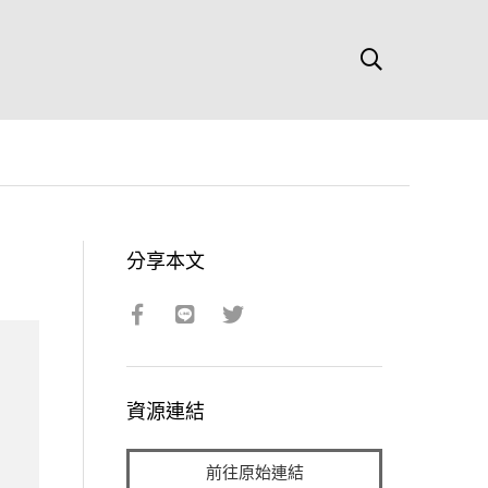
分享本文
資源連結
前往原始連結