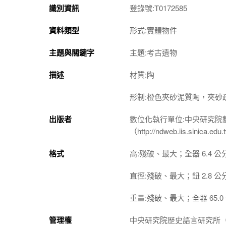
識別資訊
登錄號:T0172585
資料類型
形式:實體物件
主題與關鍵字
主題:考古遺物
描述
材質:陶
形制:橙色夾砂泥質陶，夾砂
出版者
數位化執行單位:中央研究院
（http://ndweb.iis.sinica.ed
格式
高:殘破、最大；全器 6.4 公
直徑:殘破、最大；鈕 2.8 公
重量:殘破、最大；全器 65.0
管理權
中央研究院歷史語言研究所（http://