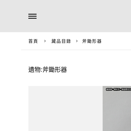
首頁
藏品目錄
斧鋤形器
遺物:斧鋤形器