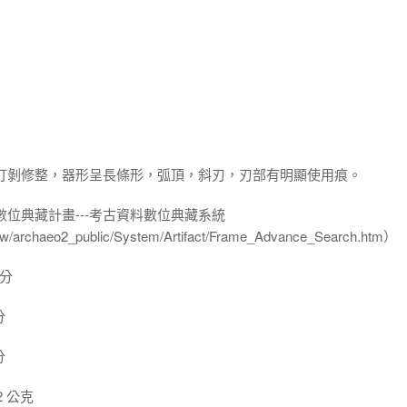
器打剝修整，器形呈長條形，弧頂，斜刃，刃部有明顯使用痕。
數位典藏計畫---考古資料數位典藏系統
u.tw/archaeo2_public/System/Artifact/Frame_Advance_Search.htm）
公分
分
分
2 公克