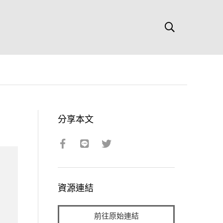
分享本文
資源連結
前往原始連結