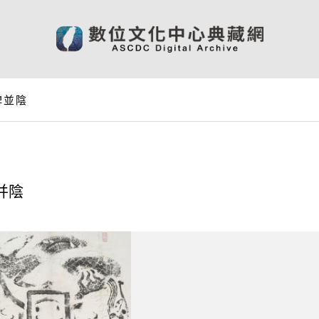
碑並陰
并陰