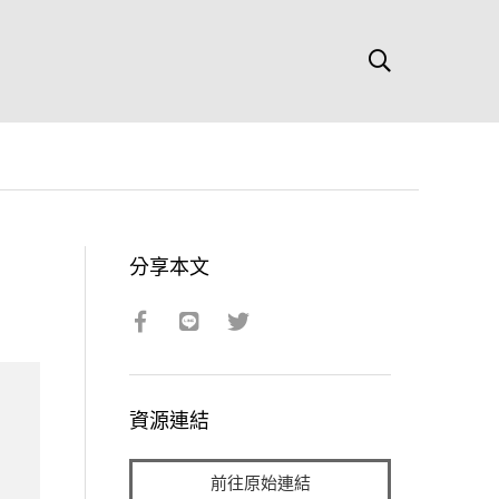
分享本文
資源連結
前往原始連結