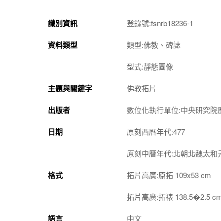
識別資訊
登錄號:fsnrb18236-1
資料類型
類型:佛教、碑誌
型式:靜態圖像
主題與關鍵字
佛教拓片
出版者
數位化執行單位:中央研究院
日期
原刻西曆年代:477
原刻中曆年代:北朝北魏太和
格式
拓片高廣:原拓 109x53 cm
拓片高廣:拓裱 138.5�2.5 c
語言
中文