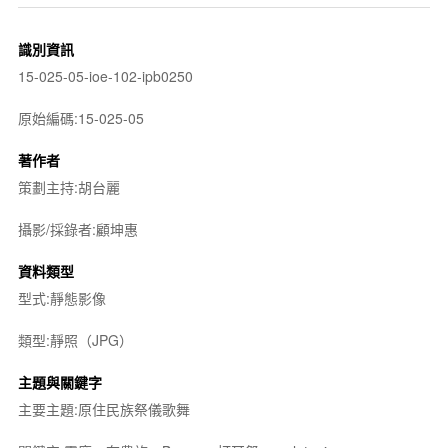
識別資訊
15-025-05-ioe-102-ipb0250
原始編碼:15-025-05
著作者
策劃主持:胡台麗
攝影/採錄者:顧坤惠
資料類型
型式:靜態影像
類型:靜照（JPG）
主題與關鍵字
主要主題:原住民族祭儀歌舞