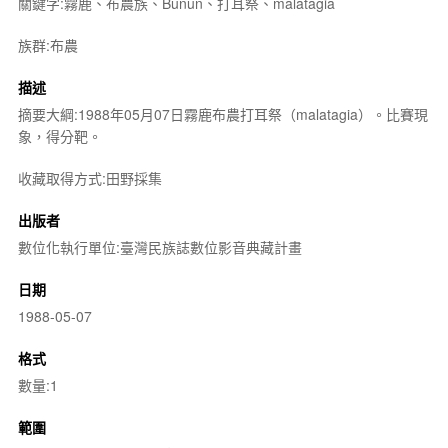
關鍵字:霧鹿、布農族、Bunun、打耳祭、malatagia
族群:布農
描述
摘要大綱:1988年05月07日霧鹿布農打耳祭（malatagia）。比賽現
象，得分靶。
收藏取得方式:田野採集
出版者
數位化執行單位:臺灣民族誌數位影音典藏計畫
日期
1988-05-07
格式
數量:1
範圍