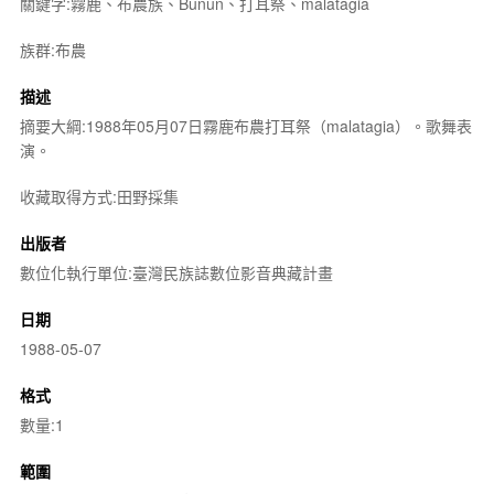
關鍵字:霧鹿、布農族、Bunun、打耳祭、malatagia
族群:布農
描述
摘要大綱:1988年05月07日霧鹿布農打耳祭（malatagia）。歌舞表
演。
收藏取得方式:田野採集
出版者
數位化執行單位:臺灣民族誌數位影音典藏計畫
日期
1988-05-07
格式
數量:1
範圍