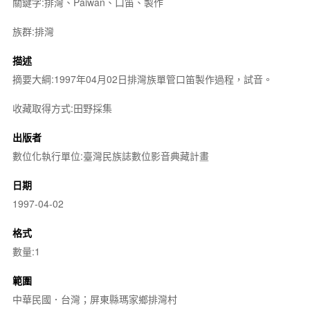
關鍵字:排灣、Paiwan、口笛、製作
族群:排灣
描述
摘要大綱:1997年04月02日排灣族單管口笛製作過程，試音。
收藏取得方式:田野採集
出版者
數位化執行單位:臺灣民族誌數位影音典藏計畫
日期
1997-04-02
格式
數量:1
範圍
中華民國．台灣；屏東縣瑪家鄉排灣村