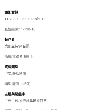
識別資訊
11-798-10-ioe-102-pfc0122
原始編碼:11-798-10
著作者
策劃主持:胡台麗
攝影/採錄者:賴朝財
資料類型
型式:靜態影像
類型:靜照（JPG）
主題與關鍵字
主要主題:排灣族鼻笛與口笛