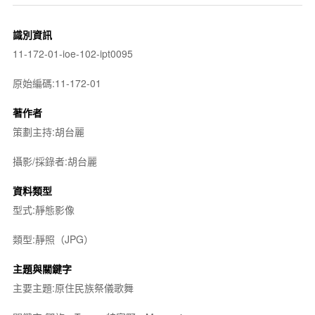
識別資訊
11-172-01-ioe-102-ipt0095
原始編碼:11-172-01
著作者
策劃主持:胡台麗
攝影/採錄者:胡台麗
資料類型
型式:靜態影像
類型:靜照（JPG）
主題與關鍵字
主要主題:原住民族祭儀歌舞