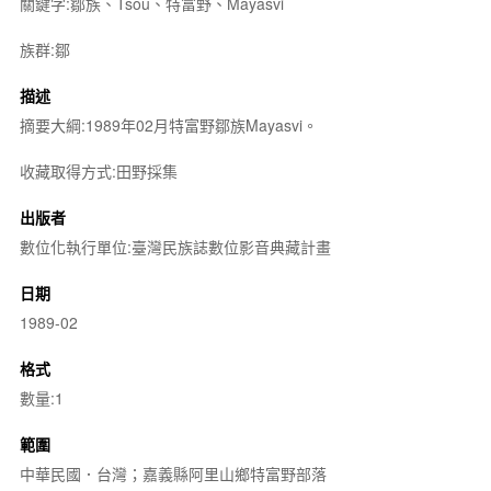
關鍵字:鄒族、Tsou、特富野、Mayasvi
族群:鄒
描述
摘要大綱:1989年02月特富野鄒族Mayasvi。
收藏取得方式:田野採集
出版者
數位化執行單位:臺灣民族誌數位影音典藏計畫
日期
1989-02
格式
數量:1
範圍
中華民國．台灣；嘉義縣阿里山鄉特富野部落