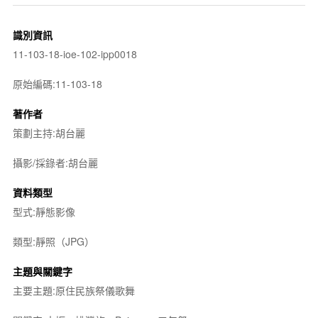
識別資訊
11-103-18-ioe-102-ipp0018
原始編碼:11-103-18
著作者
策劃主持:胡台麗
攝影/採錄者:胡台麗
資料類型
型式:靜態影像
類型:靜照（JPG）
主題與關鍵字
主要主題:原住民族祭儀歌舞