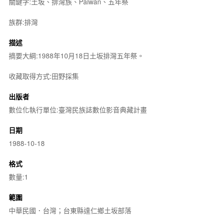
關鍵字:土坂、排灣族、Paiwan、五年祭
族群:排灣
描述
摘要大綱:1988年10月18日土坂排灣五年祭。
收藏取得方式:田野採集
出版者
數位化執行單位:臺灣民族誌數位影音典藏計畫
日期
1988-10-18
格式
數量:1
範圍
中華民國．台灣；台東縣達仁鄉土坂部落