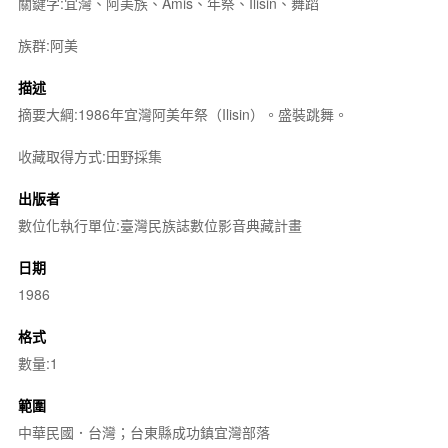
關鍵字:宜灣、阿美族、Amis、年祭、Ilisin、舞蹈
族群:阿美
描述
摘要大綱:1986年宜灣阿美年祭（Ilisin）。盛裝跳舞。
收藏取得方式:田野採集
出版者
數位化執行單位:臺灣民族誌數位影音典藏計畫
日期
1986
格式
數量:1
範圍
中華民國．台灣；台東縣成功鎮宜灣部落