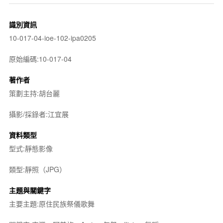
識別資訊
10-017-04-ioe-102-ipa0205
原始編碼:10-017-04
著作者
策劃主持:胡台麗
攝影/採錄者:江宜展
資料類型
型式:靜態影像
類型:靜照（JPG）
主題與關鍵字
主要主題:原住民族祭儀歌舞