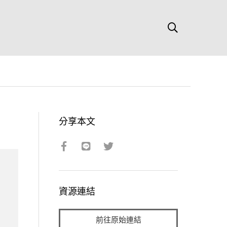
分享本文
資源連結
前往原始連結