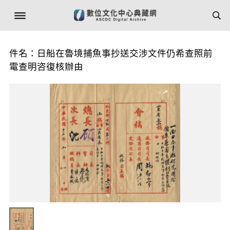
件名：日船在魯境捕魚事抄送交涉文件仍希查照前
電查明咨復核辦由