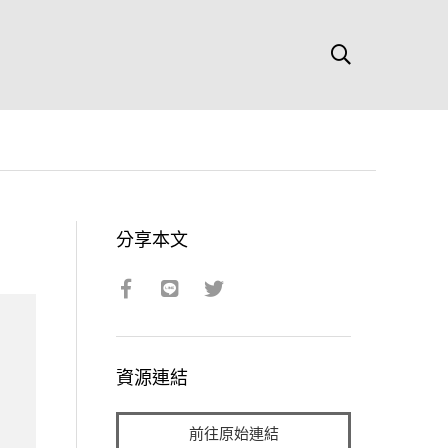
分享本文
資源連結
前往原始連結