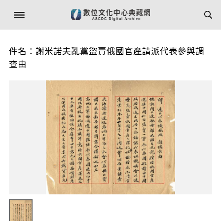
件名：謝米諾夫亂黨盜賣俄國官產請派代表參與調
查由