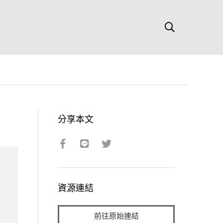
分享本文
資源連結
前往原始連結