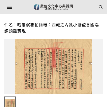
件名：哈爾濱魯帕爾報：西藏之內亂小聯盟各國陰
謀頗難實現