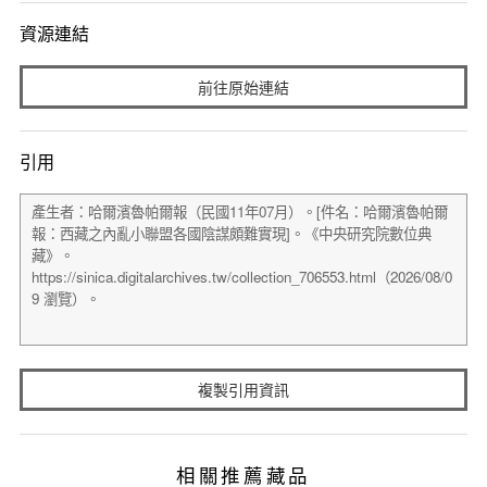
資源連結
前往原始連結
引用
複製引用資訊
相關推薦藏品