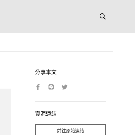
分享本文
資源連結
前往原始連結