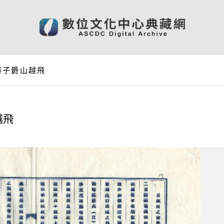
藤子爵山越飛
越飛