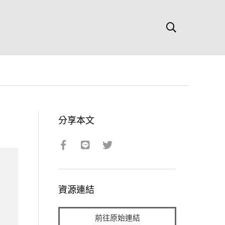
分享本文
資源連結
前往原始連結