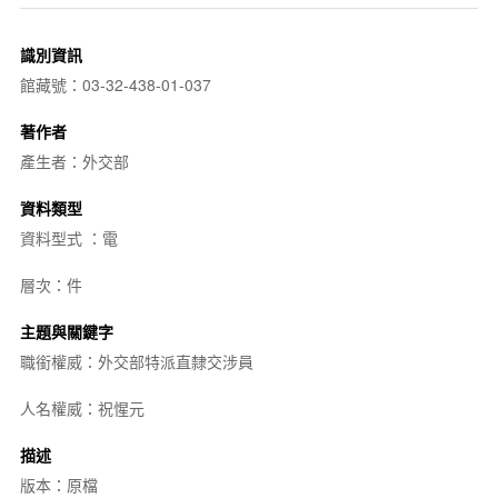
識別資訊
館藏號：03-32-438-01-037
著作者
產生者：外交部
資料類型
資料型式 ：電
層次：件
主題與關鍵字
職銜權威：外交部特派直隸交涉員
人名權威：祝惺元
描述
版本：原檔