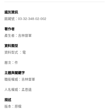
識別資訊
館藏號：03-32-348-02-002
著作者
產生者：吉林督軍
資料類型
資料型式 ：電
層次：件
主題與關鍵字
職銜權威：吉林督軍
人名權威：孟恩遠
描述
版本：原檔