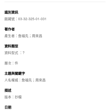
識別資訊
館藏號：03-32-325-01-031
著作者
產生者：詹福先；周來昌
資料類型
資料型式 ：?
層次：件
主題與關鍵字
人名權威：詹福先；周來昌
描述
版本：抄檔
日期