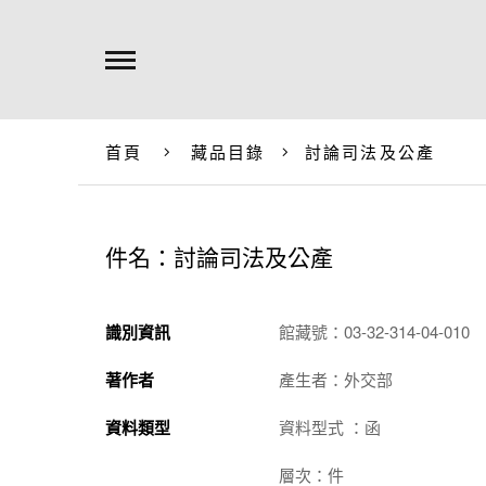
首頁
藏品目錄
討論司法及公產
件名：討論司法及公產
識別資訊
館藏號：03-32-314-04-010
著作者
產生者：外交部
資料類型
資料型式 ：函
層次：件