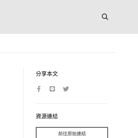
分享本文
資源連結
前往原始連結