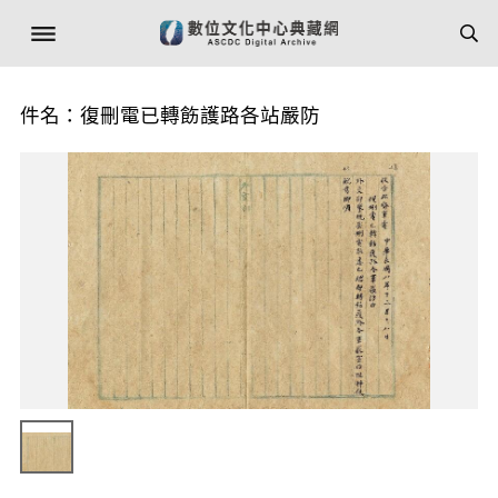
件名：復刪電已轉飭護路各站嚴防