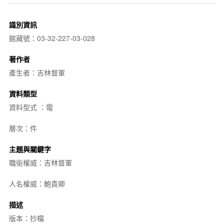
識別資訊
館藏號：03-32-227-03-028
著作者
產生者：吉林督軍
資料類型
資料型式 ：電
層次：件
主題與關鍵字
職銜權威：吉林督軍
人名權威：鮑貴卿
描述
版本：抄檔