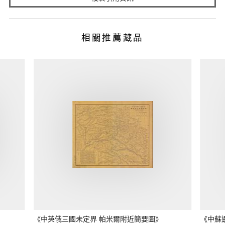
相關推薦藏品
《中英俄三國未定界 帕米爾附近簡要圖》
《中蘇