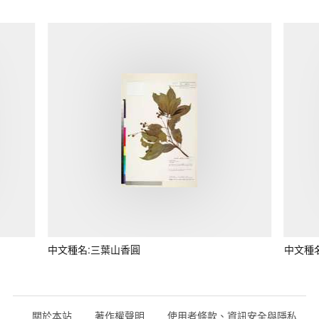
中文種名:三葉山香圓
中文種
關於本站
著作權聲明
使用者條款、資訊安全與隱私