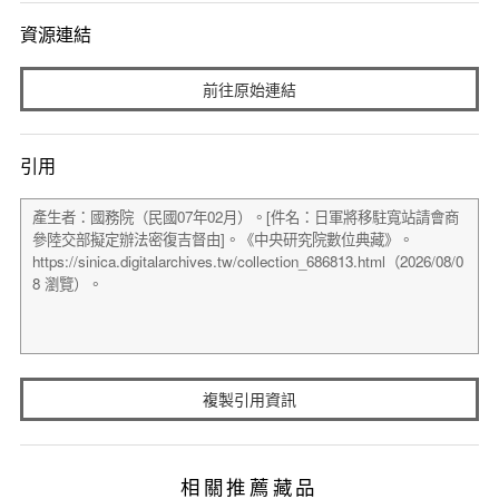
資源連結
前往原始連結
引用
複製引用資訊
相關推薦藏品