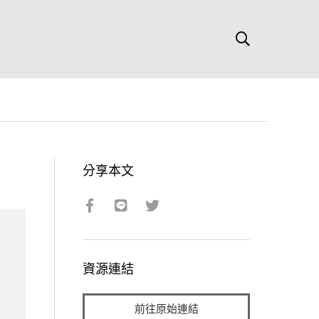
分享本文
資源連結
前往原始連結