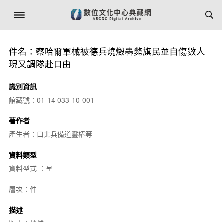
件名：察哈爾軍械被德兵燒燬轟斃旗民並自傷數人
現又調隊赴口由
識別資訊
館藏號：01-14-033-10-001
著作者
產生者：口北兵備道靈樁等
資料類型
資料型式 ：呈
層次：件
描述