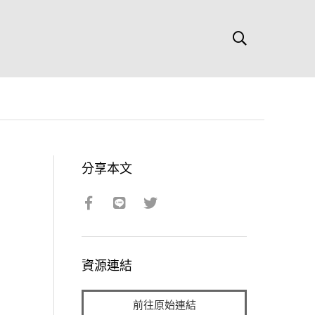
分享本文
資源連結
前往原始連結