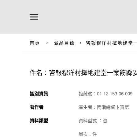
首頁
藏品目錄
咨報穆洋村擇地建堂
件名：咨報穆洋村擇地建堂一案飭縣
識別資訊
館藏號：01-12-153-06-009
著作者
產生者：閩浙總督卞寶第
資料類型
資料型式 ：咨
層次：件