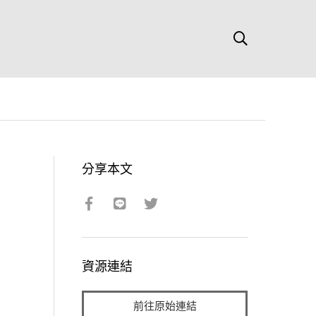
分享本文
資源連結
前往原始連結