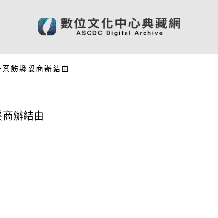
一案飭縣妥商辦結由
妥商辦結由