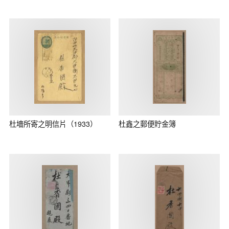
杜墻所寄之明信片（1933）
杜鑫之郵便貯金簿