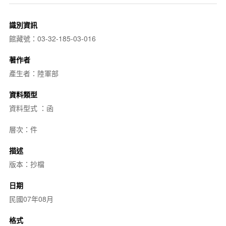
識別資訊
館藏號：03-32-185-03-016
著作者
產生者：陸軍部
資料類型
資料型式 ：函
層次：件
描述
版本：抄檔
日期
民國07年08月
格式