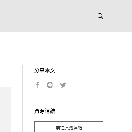
分享本文
資源連結
前往原始連結