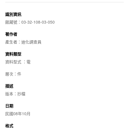
識別資訊
館藏號：03-32-108-03-050
著作者
產生者：迪化調查員
資料類型
資料型式 ：電
層次：件
描述
版本：抄檔
日期
民國08年10月
格式