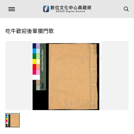
吃牛歡迎後輩攔門歌