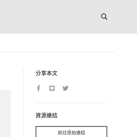
分享本文
資源連結
前往原始連結