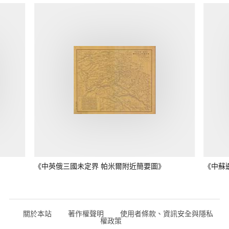
《中英俄三國未定界 帕米爾附近簡要圖》
《中蘇
關於本站
著作權聲明
使用者條款、資訊安全與隱私
權政策